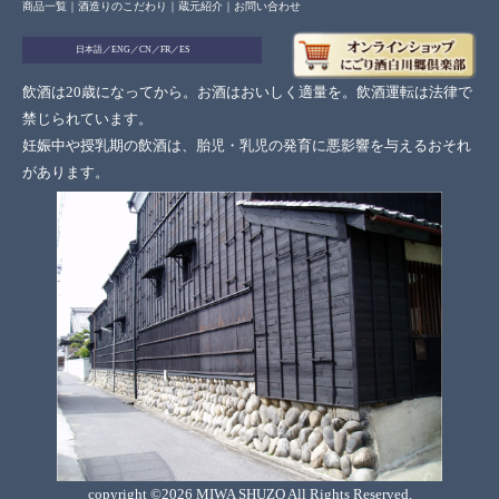
商品一覧
｜
酒造りのこだわり
｜
蔵元紹介
｜
お問い合わせ
日本語
／
ENG
／
CN
／
FR
／
ES
飲酒は20歳になってから。お酒はおいしく適量を。飲酒運転は法律で
禁じられています。
妊娠中や授乳期の飲酒は、胎児・乳児の発育に悪影響を与えるおそれ
があります。
copyright ©2026 MIWA SHUZO All Rights Reserved.