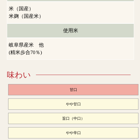
米（国産）
米麹（国産米）
使用米
岐阜県産米 他
(精米歩合70％)
味わい
甘口
やや甘口
旨口（中口）
やや辛口