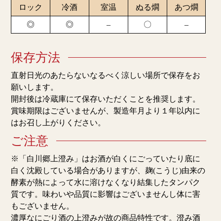
ロック
冷酒
室温
ぬる燗
あつ燗
◎
◎
–
〇
–
保存方法
直射日光のあたらないなるべく涼しい場所で保存をお
願いします。
開封後は冷蔵庫にて保存いただくことを推奨します。
賞味期限はございませんが、製造年月より１年以内に
はお召し上がりください。
ご注意
※「白川郷上澄み」はお酒が白くにごっていたり底に
白く沈殿している場合がありますが、麹(こうじ)由来の
酵素が熱によって水に溶けなくなり結集したタンパク
質です。味わいや品質に影響はございませんし体に害
もございません。
濃厚なにごり酒の上澄みが故の商品特性です。澄み酒