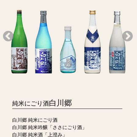
 純
白川郷
白川郷
白川郷 純
白川郷 純
白川郷 純
白
純米にごり
ささにごり
米酒
米にごり酒
米にごり
白川郷
純米にごり酒
く仕
酒
酒
上澄み
出来たて生
冷凍生原酒
生
冷
詳しく
詳しく
詳しく
詳しく
詳しく
白川郷 純米にごり酒
見る
見る
見る
見る
見る
白川郷 純米吟醸「ささにごり酒」
く
白川郷 純米酒「上澄み」