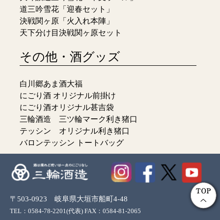
道三吟雪花「迎春セット」
決戦関ヶ原「火入れ本陣」
天下分け目決戦関ヶ原セット
その他・酒グッズ
白川郷あま酒大福
にごり酒 オリジナル前掛け
にごり酒オリジナル甚吉袋
三輪酒造 三ツ輪マーク利き猪口
テッシン オリジナル利き猪口
バロンテッシン トートバッグ
〒503-0923 岐阜県大垣市船町4-48
TEL：0584-78-2201(代表) FAX：0584-81-2065