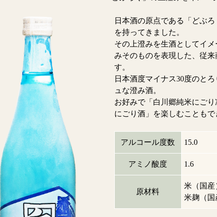
日本酒の原点である「どぶろ
を持ってきました。
その上澄みを生酒としてイメ
みそのものを表現した、従来
す。
日本酒度マイナス30度のと
ュな澄み酒。
お好みで「白川郷純米にごり
にごり酒」を楽しむこともで
アルコール度数
15.0
アミノ酸度
1.6
米（国産
原材料
米麹（国