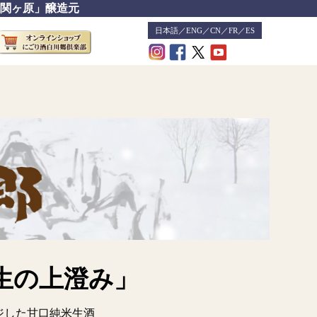
関ヶ原」醸造元
日本語
／
ENG
／
CN
／
FR
／
ES
生の上澄み」
ジした甘口純米生酒