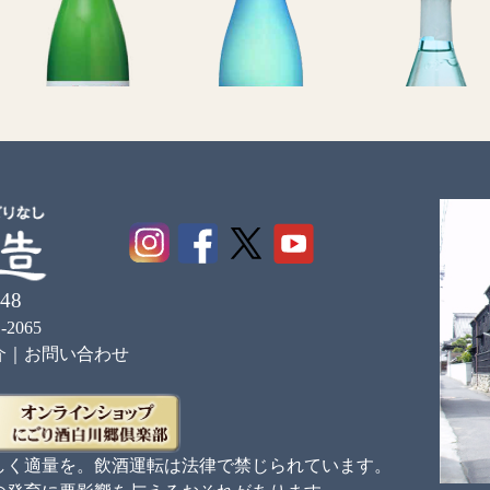
白川郷
白川郷
白川郷 純米
48
純米にごり酒
ささにごり酒
上澄み
-2065
介
｜
お問い合わせ
詳しく見る
詳しく見る
詳しく見る
しく適量を。飲酒運転は法律で禁じられています。