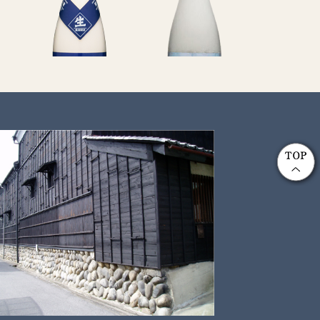
酒
白川郷 純米にごり酒
白川郷 純米にごり
白川郷 
出来たて生
冷凍生原酒
生の上
詳しく見る
詳しく見る
詳しく