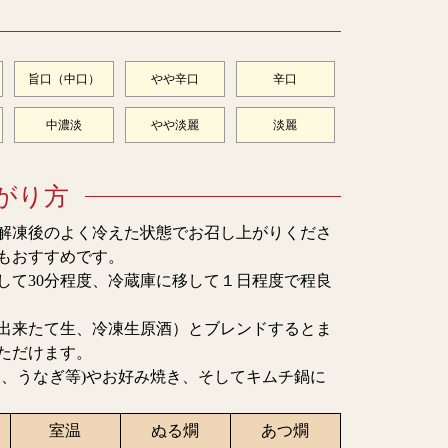
旨口（中口）
やや辛口
辛口
中濃淡
やや淡麗
淡麗
がり方
解凍後のよく冷えた状態でお召し上がりくださ
もおすすめです。
して30分程度、冷蔵庫に移して１日程度で程良
出来たて生、冷凍生原酒）とブレンドするとま
ただけます。
肉、うなぎ等)やお好み焼き、そしてキムチ鍋に
室温
ぬる燗
あつ燗