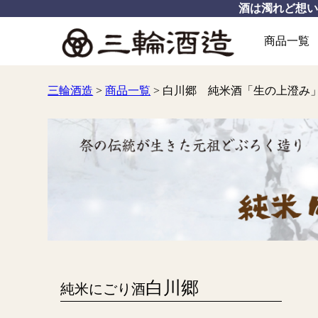
酒は濁れど想
商品一覧
三輪酒造
>
商品一覧
>
白川郷 純米酒「生の上澄み
白川郷
純米にごり酒