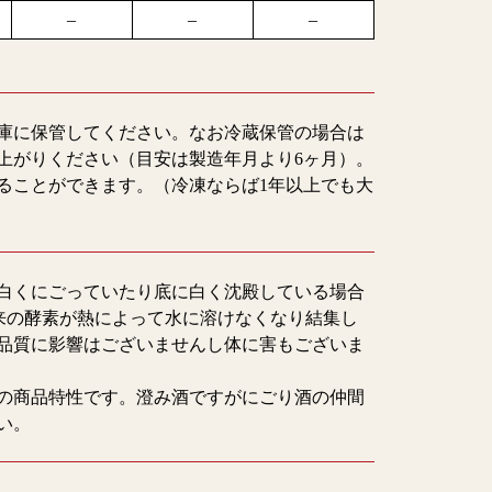
–
–
–
庫に保管してください。なお冷蔵保管の場合は
上がりください（目安は製造年月より6ヶ月）。
ることができます。（冷凍ならば1年以上でも大
白くにごっていたり底に白く沈殿している場合
由来の酵素が熱によって水に溶けなくなり結集し
品質に影響はございませんし体に害もございま
の商品特性です。澄み酒ですがにごり酒の仲間
い。