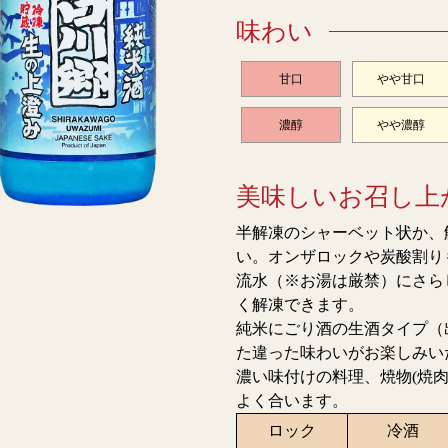
味わい
甘口
やや甘口
濃醇
やや濃醇
美味しいお召し上
半解凍のシャーベット状か、
い。オンザロックや炭酸割り
流水（※お湯は厳禁）にさら
く解凍できます。
純米にごり酒の生酒タイプ（
た違った味わいがお楽しみい
濃い味付けの料理、焼物(焼
よく合います。
ロック
冷酒