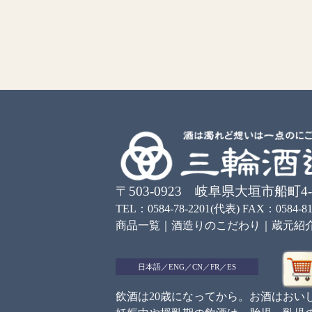
白川郷
白川郷 純米酒
白川郷 純米酒
〒503-0923 岐阜県大垣市船町4-
泡にごり酒
どぶろく仕込み
どぶろく仕込み【冷
TEL：0584-78-2201(代表) FAX：0584-81
蔵】
商品一覧
｜
酒造りのこだわり
｜
蔵元紹
詳しく見る
詳しく見る
詳しく見る
日本語
／
ENG
／
CN
／
FR
／
ES
飲酒は20歳になってから。お酒はおい