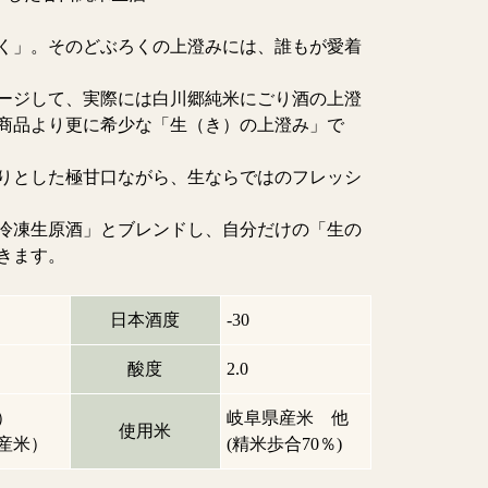
く」。そのどぶろくの上澄みには、誰もが愛着
ージして、実際には白川郷純米にごり酒の上澄
商品より更に希少な「生（き）の上澄み」で
ろりとした極甘口ながら、生ならではのフレッシ
冷凍生原酒」とブレンドし、自分だけの「生の
きます。
日本酒度
-30
酸度
2.0
）
岐阜県産米 他
使用米
産米）
(精米歩合70％)