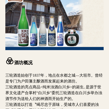
酒坊概况
三轮酒造始创于1837年，地点在水都之城—大垣市。曾经
是专门为户田藩主酿酒而发展起来的酒坊。
三轮酒造的亮点商品<纯米浊酒白川乡>的诞生, 是源于世
界文化遗产合掌村“白川乡”委托三轮酒造在白川乡举办浊
酒节作为送给人们的神酒而开始生产的。
三轮酒造以打造〝竭尽忠于原味，受城市人们喜爱的浊