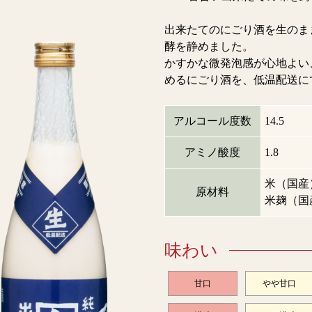
出来たてのにごり酒を生のま
酵を静めました。
かすかな微発泡感が心地よい
めるにごり酒を、低温配送に
アルコール度数
14.5
アミノ酸度
1.8
米（国産
原材料
米麹（国
味わい
甘口
やや甘口