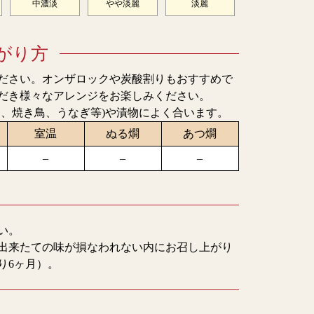
中濃淡
やや淡麗
淡麗
がり方
ださい。オンザロックや炭酸割りもおすすめで
だき様々なアレンジをお楽しみください。
肉、焼き鳥、うなぎ等)や漬物によく合います。
室温
ぬる燗
あつ燗
–
–
–
い。
出来たての味が損なわれない内にお召し上がり
り6ヶ月）。