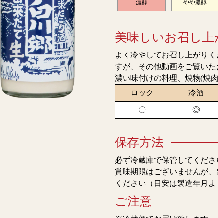
濃醇
やや濃醇
美味しいお召し上
よく冷やしてお召し上がりく
すが、その他動画をご覧いた
濃い味付けの料理、焼物(焼
ロック
冷酒
〇
◎
保存方法
必ず冷蔵庫で保管してくださ
賞味期限はございませんが、
ください（目安は製造年月よ
ご注意