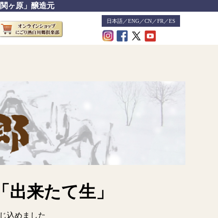
関ヶ原」醸造元
日本語
／
ENG
／
CN
／
FR
／
ES
「出来たて生」
じ込めました