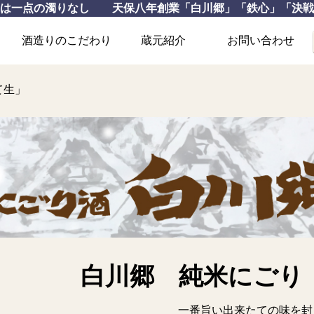
いは一点の濁りなし 天保八年創業「白川郷」「鉄心」「決戦
酒造りのこだわり
蔵元紹介
お問い合わせ
て生」
白川郷 純米にごり
一番旨い出来たての味を封