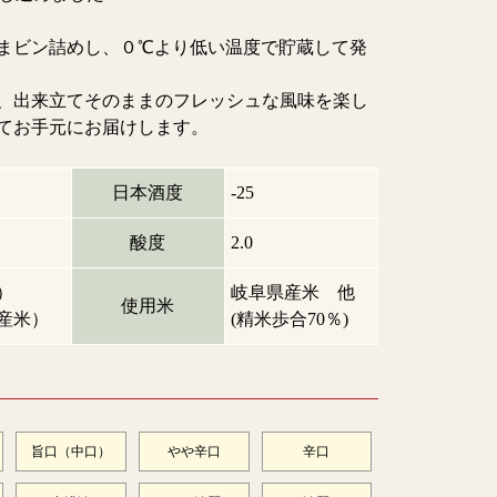
まビン詰めし、０℃より低い温度で貯蔵して発
、出来立てそのままのフレッシュな風味を楽し
てお手元にお届けします。
日本酒度
-25
酸度
2.0
）
岐阜県産米 他
使用米
産米）
(精米歩合70％)
旨口（中口）
やや辛口
辛口