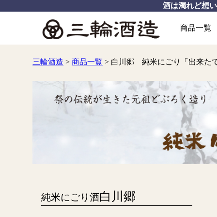
酒は濁れど想
商品一覧
三輪酒造
>
商品一覧
>
白川郷 純米にごり「出来た
白川郷
純米にごり酒