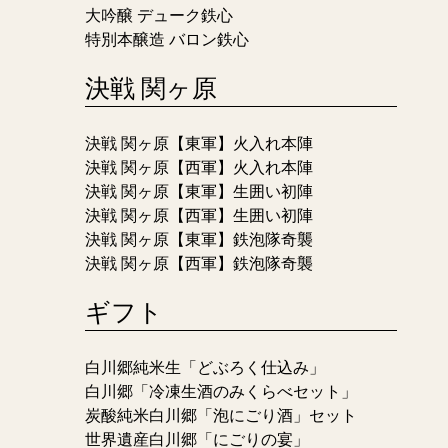
大吟醸 デューク鉄心
特別本醸造 バロン鉄心
決戦 関ヶ原
決戦 関ヶ原【東軍】火入れ本陣
決戦 関ヶ原【西軍】火入れ本陣
決戦 関ヶ原【東軍】生囲い初陣
決戦 関ヶ原【西軍】生囲い初陣
決戦 関ヶ原【東軍】鉄泡隊奇襲
決戦 関ヶ原【西軍】鉄泡隊奇襲
ギフト
白川郷純米生「どぶろく仕込み」
白川郷「冷凍生酒のみくらべセット」
炭酸純米白川郷「泡にごり酒」セット
世界遺産白川郷「にごりの宴」