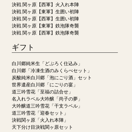
決戦 関ヶ原【西軍】火入れ本陣
決戦 関ヶ原【東軍】生囲い初陣
決戦 関ヶ原【西軍】生囲い初陣
決戦 関ヶ原【東軍】鉄泡隊奇襲
決戦 関ヶ原【西軍】鉄泡隊奇襲
ギフト
白川郷純米生「どぶろく仕込み」
白川郷「冷凍生酒のみくらべセット」
炭酸純米白川郷「泡にごり酒」セット
世界遺産白川郷「にごりの宴」
道三吟雪花「至福の詰合せ」
名入れラベル大吟醸「尚子の夢」
大吟醸道三吟雪花「干支ラベル」
道三吟雪花「迎春セット」
決戦関ヶ原「火入れ本陣」
天下分け目決戦関ヶ原セット