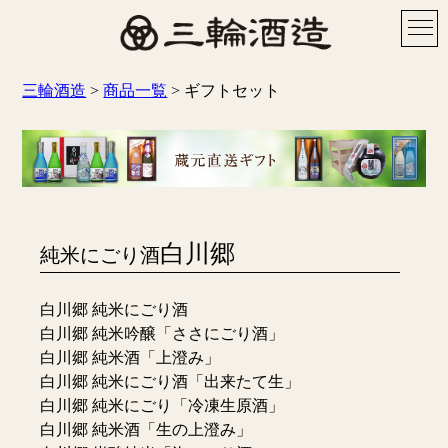
三輪酒造
>
商品一覧
>
ギフトセット
白川郷
純米にごり酒
白川郷 純米にごり酒
白川郷 純米吟醸「ささにごり酒」
白川郷 純米酒「上澄み」
白川郷 純米にごり酒「出来たて生」
白川郷 純米にごり「冷凍生原酒」
白川郷 純米酒「生の上澄み」