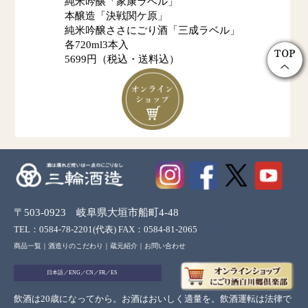
純米吟醸「家康ラベル」
本醸造「決戦関ケ原」
純米吟醸ささにごり酒「三成ラベル」
各720ml3本入
5699円（税込・送料込）
〒503-0923 岐阜県大垣市船町4-48
TEL：0584-78-2201(代表) FAX：0584-81-2065
商品一覧
｜
酒造りのこだわり
｜
蔵元紹介
｜
お問い合わせ
日本語
／
ENG
／
CN
／
FR
／
ES
飲酒は20歳になってから。お酒はおいしく適量を。飲酒運転は法律で