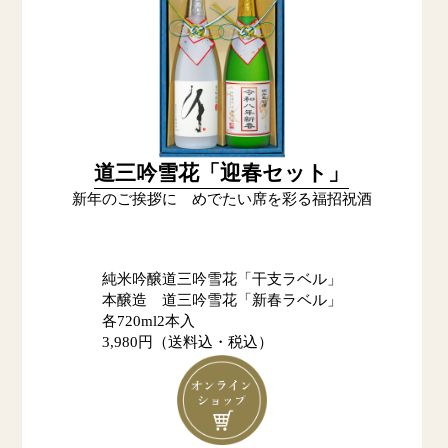
道三吟雪花「迎春セット」
新年のご挨拶に めでたい席を彩る福招祝酒
純米吟醸道三吟雪花「干支ラベル」
本醸造 道三吟雪花「新春ラベル」
各720ml2本入
3,980円（送料込・税込）