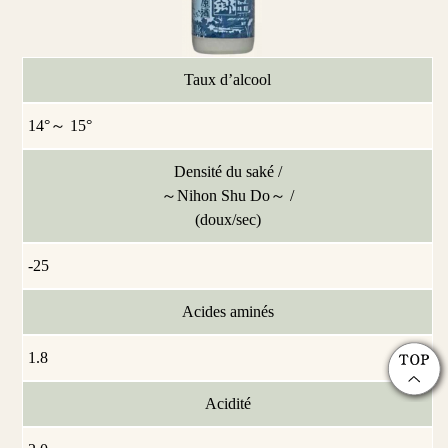
Taux d’alcool
14°～ 15°
Densité du saké /
～Nihon Shu Do～ /
(doux/sec)
-25
Acides aminés
1.8
Acidité