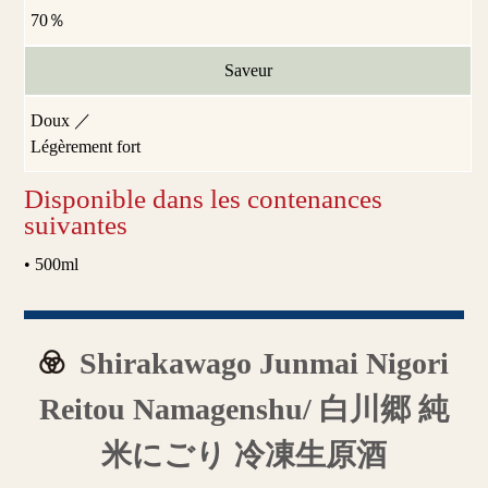
70％
Saveur
Doux ／
Légèrement fort
Disponible dans les contenances
suivantes
• 500ml
Shirakawago Junmai Nigori
Reitou Namagenshu/ 白川郷 純
米にごり 冷凍生原酒