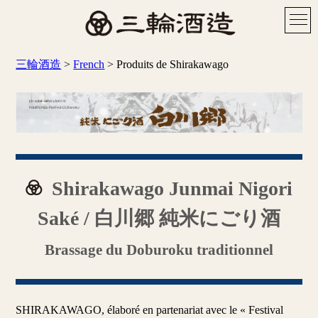
三輪酒造
>
French
>
Produits de Shirakawago
Shirakawago Junmai Nigori
Saké / 白川郷 純米にごり酒
Brassage du Doburoku traditionnel
SHIRAKAWAGO, élaboré en partenariat avec le « Festival