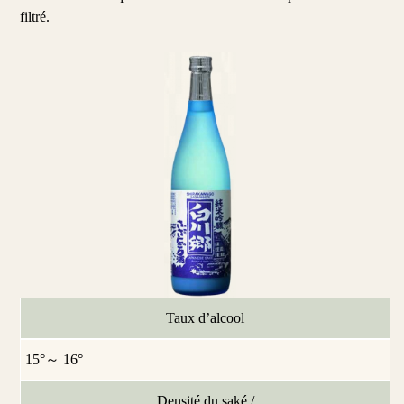
filtré.
Taux d’alcool
15°～ 16°
Densité du saké /