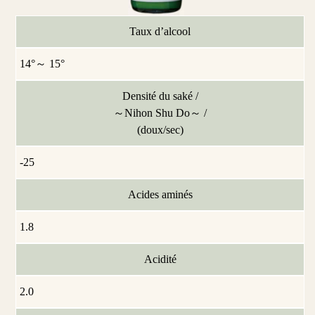
Taux d’alcool
14°～ 15°
Densité du saké /
～Nihon Shu Do～ /
(doux/sec)
-25
Acides aminés
1.8
Acidité
2.0