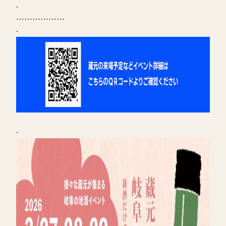
.
………………
.
.