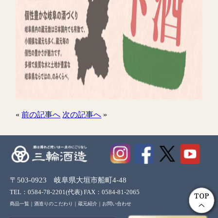
«
前の記事へ
次の記事へ
»
〒503-0923 岐阜県大垣市船町4-48
TEL：0584-78-2201(代表) FAX：0584-81-2065
商品一覧
｜
酒造りのこだわり
｜
蔵元紹介
｜
お問い合わせ