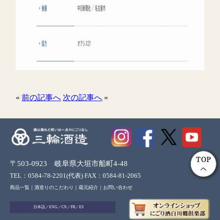
«
前の記事へ
次の記事へ
»
〒503-0923 岐阜県大垣市船町4-48
TEL：0584-78-2201(代表) FAX：0584-81-2065
商品一覧
｜
酒造りのこだわり
｜
蔵元紹介
｜
お問い合わせ
日本語
／
ENG
／
CN
／
FR
／
ES