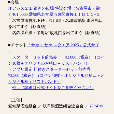
■会場
オアシス２１ 銀河の広場 特設会場（名古屋市・栄）
〒461-0005 愛知県名古屋市東区東桜１丁目１１−１
名古屋市営地下鉄：東山線・名城線栄駅 東改札口
を出てすぐ（駅直結）
名鉄瀬戸線：栄町駅 改札口を出てすぐ（駅直結）
■チケット
「サカエ サケ スクエア 2025」公式サイ
ト
・スターターセット前売券 ¥3,000（税込）（コイ
ン10枚＋オリジナルお猪口＋リストバンド）
・アプリ限定 枡付きスターターセット前売券
¥3,500（税込）（コイン10枚＋オリジナルお猪口＋オ
リジナル枡＋リストバンド）
他…（詳細は公式サイトをご参照ください）
【主催】
愛知県酒造組合 ／ 岐阜県酒造組合連合会 ／
ZIP-FM