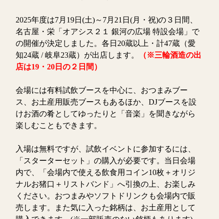
2025年度は7月19日(土)～7月21日(月・祝)の３日間、
名古屋・栄「オアシス２１ 銀河の広場 特設会場」で
の開催が決定しました。各日20蔵以上・計47蔵（愛
知24蔵 / 岐阜23蔵）が出店します。
（※三輪酒造の出
店は19・20日の２日間）
会場には有料試飲ブースを中心に、おつまみブー
ス、お土産用販売ブースもあるほか、DJブースを設
けお酒の肴としてゆったりと「音楽」を聞きながら
楽しむこともできます。
入場は無料ですが、試飲イベントに参加するには、
「スターターセット」の購入が必要です。当日会場
内で、「会場内で使える飲食用コイン10枚＋オリジ
ナルお猪口＋リストバンド」へ引換の上、お楽しみ
ください。おつまみやソフトドリンクも会場内で販
売します。また気に入った銘柄は、お土産用として