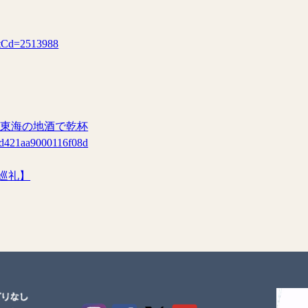
ventCd=2513988
 東海の地酒で乾杯
61d421aa9000116f08d
巡礼】