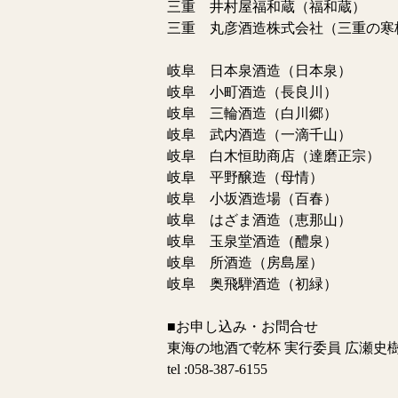
三重 井村屋福和蔵（福和蔵）
三重 丸彦酒造株式会社（三重の寒
岐阜 日本泉酒造（日本泉）
岐阜 小町酒造（長良川）
岐阜 三輪酒造（白川郷）
岐阜 武内酒造（一滴千山）
岐阜 白木恒助商店（達磨正宗）
岐阜 平野醸造（母情）
岐阜 小坂酒造場（百春）
岐阜 はざま酒造（恵那山）
岐阜 玉泉堂酒造（醴泉）
岐阜 所酒造（房島屋）
岐阜 奥飛騨酒造（初緑）
■お申し込み・お問合せ
東海の地酒で乾杯 実行委員 広瀬史
tel :058-387-6155