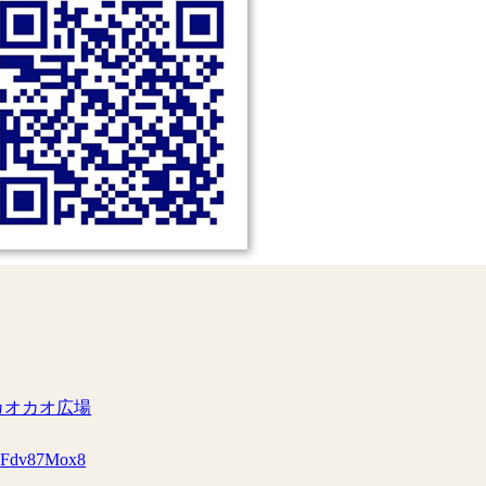
カオカオ広場
fKFdv87Mox8