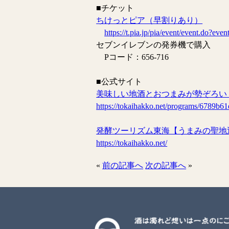
■チケット
ちけっとピア（早割りあり）
https://t.pia.jp/pia/event/event.do?e
セブンイレブンの発券機で購入
Pコード：656-716
■公式サイト
美味しい地酒とおつまみが勢ぞろい
https://tokaihakko.net/programs/6789b
発酵ツーリズム東海【うまみの聖地
https://tokaihakko.net/
«
前の記事へ
次の記事へ
»