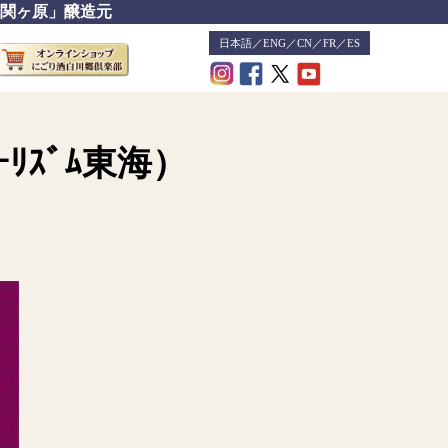
関ヶ原」醸造元
日本語
／
ENG
／
CN
／
FR
／
ES
ｰﾘｽﾞﾑ東海）