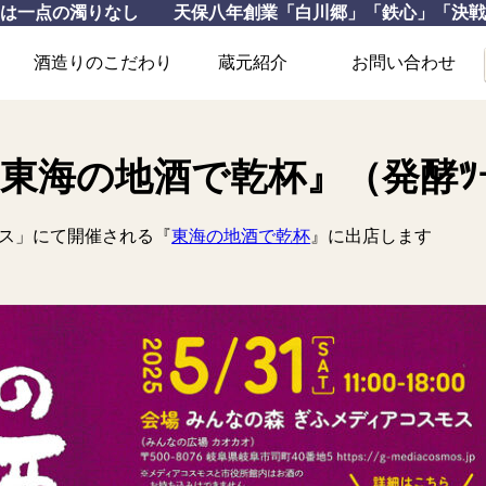
いは一点の濁りなし 天保八年創業「白川郷」「鉄心」「決戦
酒造りのこだわり
蔵元紹介
お問い合わせ
開催 『東海の地酒で乾杯』（発酵ﾂ
モス」にて開催される『
東海の地酒で乾杯
』に出店します