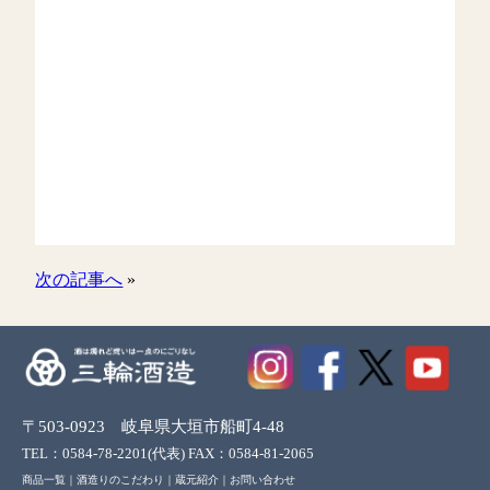
次の記事へ
»
〒503-0923 岐阜県大垣市船町4-48
TEL：0584-78-2201(代表) FAX：0584-81-2065
商品一覧
｜
酒造りのこだわり
｜
蔵元紹介
｜
お問い合わせ